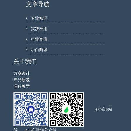
文章导航
专业知识
实践应用
行业资讯
小白商城
关于我们
方案设计
产品研发
课程教学
e小白b站
号 e小白微信公众号